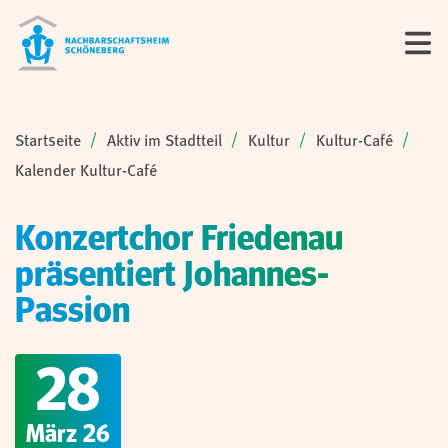
Sie sind hier:
Startseite
Aktiv im Stadtteil
Kultur
Kultur-Café
Kalender Kultur-Café
Konzertchor Friedenau
präsentiert Johannes-
Passion
28
März 26