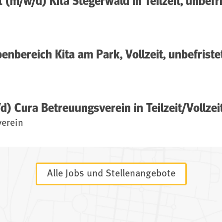
 (m/w/d) Kita Stegerwald in Teilzeit, unbefr
enbereich Kita am Park, Vollzeit, unbefriste
/d) Cura Betreuungsverein in Teilzeit/Vollzei
erein
Alle Jobs und Stellenangebote
(öffnet im neuen Fenster)