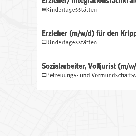
Erzieher/ Integrationsfachkraft
(öffnet im neuen Fenster)
Kindertagesstätten
Erzieher (m/w/d) für den Kripp
(öffnet im neuen Fenster)
Kindertagesstätten
Sozialarbeiter, Volljurist (m/w
(öffnet im neuen Fenster)
Betreuungs- und Vormundschaftsv