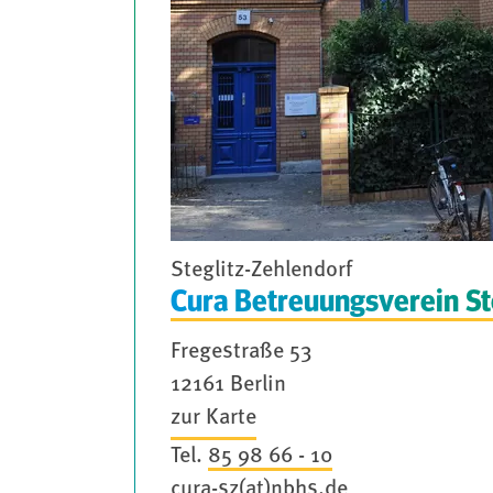
Steglitz-Zehlendorf
Cura Betreuungsverein St
Fregestraße 53
12161 Berlin
zur Karte
Tel.
85 98 66 - 10
cura-sz(at)nbhs.de