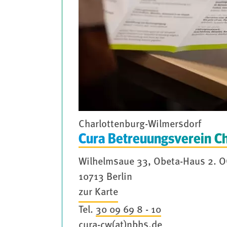
Charlottenburg-Wilmersdorf
Cura Betreuungsverein C
Wilhelmsaue 33, Obeta-Haus 2. 
10713 Berlin
zur Karte
Tel.
30 09 69 8 - 10
cura-cw(at)nbhs.de