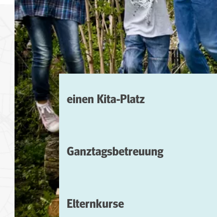
einen Kita-Platz
Ganztags­betreuung
Elternkurse