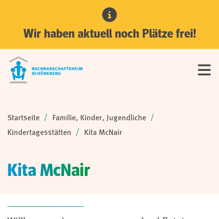
Wir haben aktuell noch Plätze frei!
Sie sind hier:
Startseite
Familie, Kinder, Jugendliche
Kindertagesstätten
Kita McNair
Kita McNair