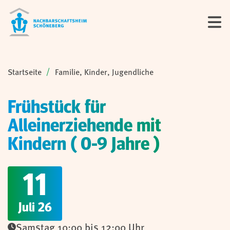
Sie sind hier:
Startseite
Familie, Kinder, Jugendliche
Frühstück für
Alleinerziehende mit
Kindern ( 0-9 Jahre )
11
Juli 26
Samstag 10:00 bis 12:00 Uhr