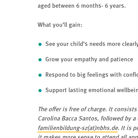
aged between 6 months- 6 years.
What you’ll gain:
See your child’s needs more clearl
Grow your empathy and patience
Respond to big feelings with conf
Support lasting emotional wellbei
The offer is free of charge. It consist
Carolina Bacca Santos, followed by a 
familienbildung-sz(at)nbhs.de
.
It is 
it makes more sense to attend all ap