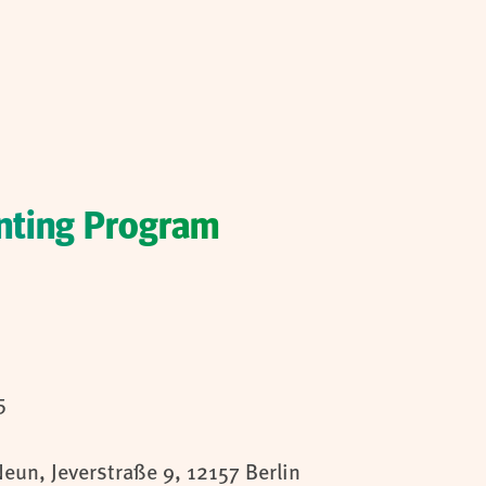
enting Program
5
Neun
,
Jeverstraße 9,
12157
Berlin