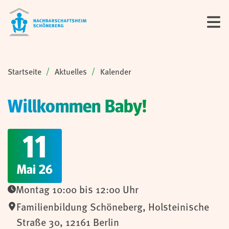
Sie sind hier:
Startseite
Aktuelles
Kalender
Willkommen Baby!
11
Mai 26
Montag 10:00 bis 12:00 Uhr
Familienbildung Schöneberg
,
Holsteinische
Straße 30,
12161
Berlin