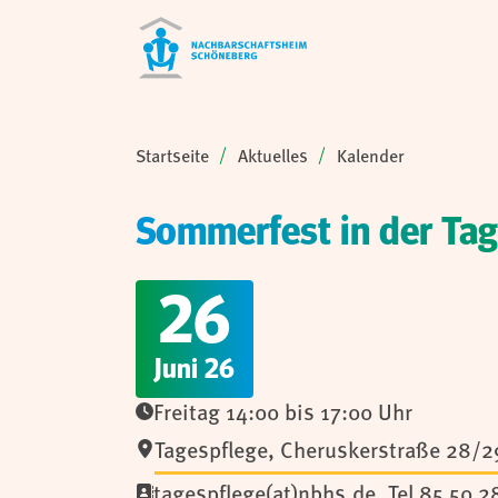
Sie sind hier:
Startseite
Aktuelles
Kalender
Sommerfest in der Tag
26
Juni 26
Freitag 14:00 bis 17:00 Uhr
Tagespflege
,
Cheruskerstraße 28/2
tagespflege(at)nbhs.de
, Tel 85 50 2