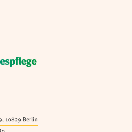
espflege
9,
10829
Berlin
80