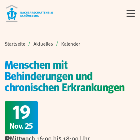
Sie sind hier:
Startseite
Aktuelles
Kalender
Menschen mit
Behinderungen und
chronischen Erkrankungen
19
Nov. 25
Mittwoch 16:00 bis 18:00 Uhr