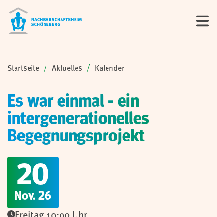
Sie sind hier:
Startseite
Aktuelles
Kalender
Es war einmal - ein
intergenerationelles
Begegnungsprojekt
20
Nov. 26
Freitag 10:00 Uhr