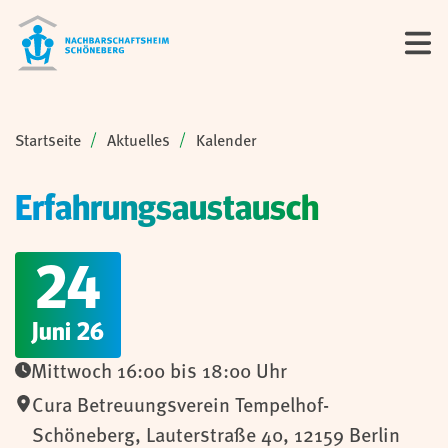
Sie sind hier:
Startseite
Aktuelles
Kalender
Erfahrungsaustausch
24
Juni 26
Mittwoch 16:00 bis 18:00 Uhr
Cura Betreuungsverein Tempelhof-
Schöneberg
,
Lauterstraße 40,
12159
Berlin